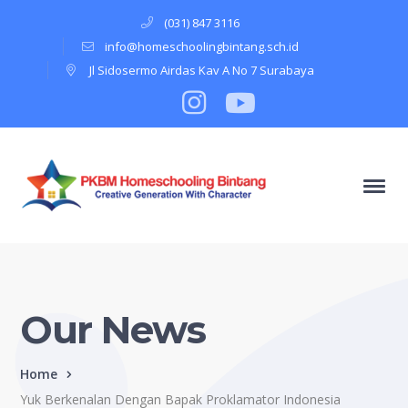
(031) 847 3116
info@homeschoolingbintang.sch.id
Jl Sidosermo Airdas Kav A No 7 Surabaya
Instagram
Profile
Youtube
Profile
Our News
Home
Yuk Berkenalan Dengan Bapak Proklamator Indonesia