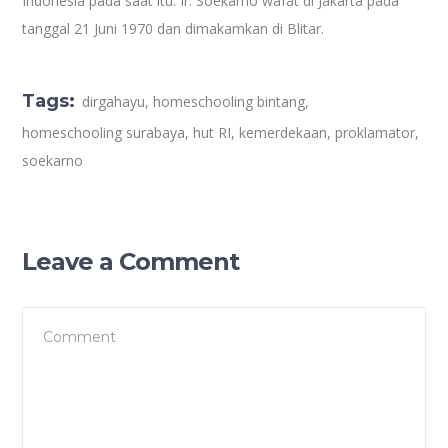
Indonesia pada saat itu. Ir. Soekarno wafat di Jakarta pada
tanggal 21 Juni 1970 dan dimakamkan di Blitar.
Tags:
dirgahayu
,
homeschooling bintang
,
homeschooling surabaya
,
hut RI
,
kemerdekaan
,
proklamator
,
soekarno
Leave a Comment