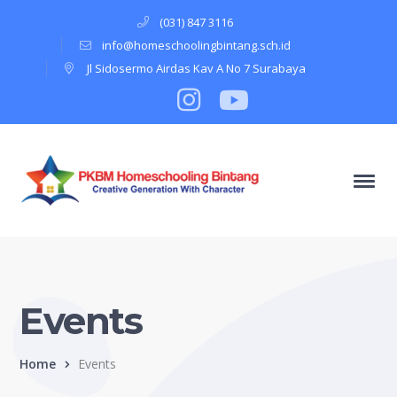
(031) 847 3116
info@homeschoolingbintang.sch.id
Jl Sidosermo Airdas Kav A No 7 Surabaya
Instagram
Profile
Youtube
Profile
Events
Home
Events