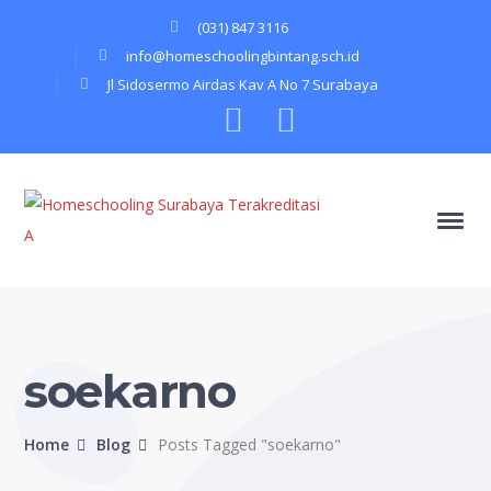
(031) 847 3116
info@homeschoolingbintang.sch.id
Jl Sidosermo Airdas Kav A No 7 Surabaya
Instagram
Youtube
Profile
Profile
soekarno
Home
Blog
Posts Tagged "soekarno"