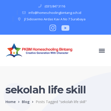
(031) 847 3116
info@homeschoolingbintang.sch.id
Jl Sidosermo Airdas Kav A No 7 Surabaya
Instagram
Profile
Youtube
Profile
sekolah life skill
Home
Blog
Posts Tagged "sekolah life skill"