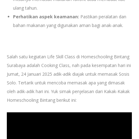
ulang tahun.
Perhatikan aspek keamanan:
Pastikan peralatan dan
bahan makanan yang digunakan aman bagi anak-anak.
Salah satu kegiatan Life Skill Class di Homeschooling Bintang
Surabaya adalah Cooking Class, nah pada kesempatan hari ini
Jumat, 24 Januari 2025 adik-adik diajak untuk memasak Sosis
Solo. Tertarik untuk mencoba memasak apa yang dimasak
oleh adik-adik hari ini. Yuk simak penjelasan dari Kakak-Kakak
Homeschooling Bintang berikut ini: