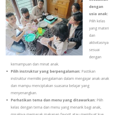
dengan
usia anak:
Pilih kelas
yang materi
dan
aktivitasnya
sesuai
dengan
kemampuan dan minat anak.
Pilih instruktur yang berpengalaman:
Pastikan
instruktur memiliki pengalaman dalam mengajar anak-anak
dan mampu menciptakan suasana belajar yang
menyenangkan.
Perhatikan tema dan menu yang ditawarkan:
Pilih
kelas dengan tema dan menu yang menarik bagi anak,
misalnya memasak makanan favorit atau membuat kue