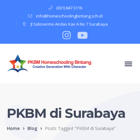
(031) 847 3116
info@homeschoolingbintang.sch.id
Jl Sidosermo Airdas Kav A No 7 Surabaya
Instagram
Profile
Youtube
Profile
PKBM di Surabaya
Home
Blog
Posts Tagged "PKBM di Surabaya"