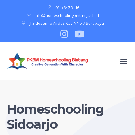
(031) 847 3116
info@homeschoolingbintang.sch.id
Jl Sidosermo Airdas Kav A No 7 Surabaya
Instagram
Profile
Youtube
Profile
Homeschooling
Sidoarjo