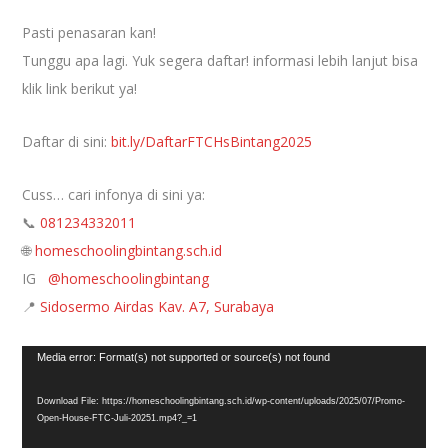
Pasti penasaran kan!
Tunggu apa lagi. Yuk segera daftar! informasi lebih lanjut bisa
klik link berikut ya!
Daftar di sini:
bit.ly/DaftarFTCHsBintang2025
Cuss… cari infonya di sini ya:
📞
081234332011
🌐
homeschoolingbintang.sch.id
IG
@homeschoolingbintang
📍
Sidosermo Airdas Kav. A7, Surabaya
Video
Media error: Format(s) not supported or source(s) not found
Player
Download File: https://homeschoolingbintang.sch.id/wp-content/uploads/2025/07/Promo-
Open-House-FTC-Juli-20251.mp4?_=1