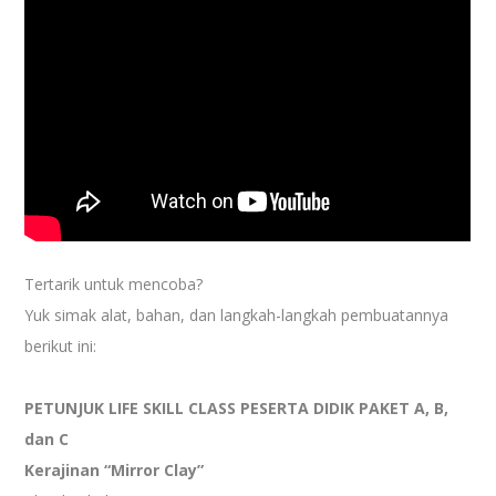
Tertarik untuk mencoba?
Yuk simak alat, bahan, dan langkah-langkah pembuatannya
berikut ini:
PETUNJUK LIFE SKILL CLASS PESERTA DIDIK PAKET A, B,
dan C
Kerajinan “Mirror Clay”