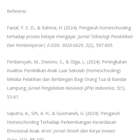
Referensi
Faizal, F. S. D., & Rahma, H. (2024). Pengaruh homeschooling
terhadap proses belajar mengajar.
Jurnal Teknologi Pendidikan
Dan Pembelajaran| E-ISSN: 3026-6629
,
2
(2), 597-605.
Ferdiansyah, M., Dwiono, S., & Olga, L. (2024). Peningkatan
Kualitas Pendidikan Anak Luar Sekolah (Homeschooling)
Melalui Pelatihan dan Bimbingan Bagi Orang Tua di Bandar
Lampung.
Jurnal Pengabdian Nasional (JPN) Indonesia
,
5
(1),
53-61.
Saputra, A., Srh, A. H., & Gusmaneli, G. (2024). Pengaruh
Homeschooling Terhadap Perkembangan Kecerdasan
Emosional Anak.
Arini: Jurnal Ilmiah dan Karya Inovasi
Guru
,
1
(2), 88-100.