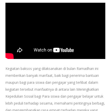
Kegiatan baksos yang dilaksanakan di bulan Ramadhan ini
memberikan banyak manfaat, baik bagi penerima bantuan
maupun bagi para siswa dan pengajar yang terlibat dalam
kegiatan tersebut manfaatnya di antara lain Meningkatkan
Kepedulian Sosial bagi Para siswa dan pengajar belajar untuk
lebih peduli terhadap sesama, memahami pentingnya berbagi,
dan mengembangkan rasa empati terhadap mereka yang