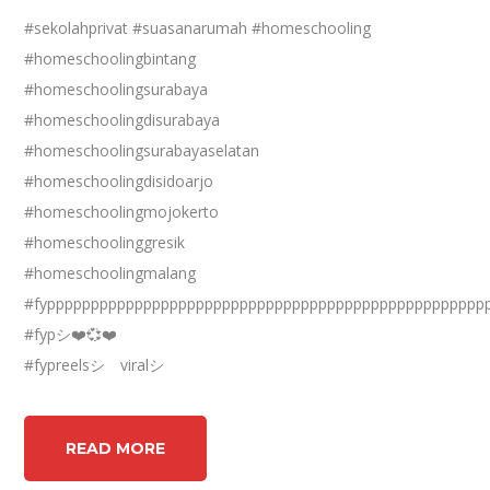
#sekolahprivat #suasanarumah #homeschooling
#homeschoolingbintang
#homeschoolingsurabaya
#homeschoolingdisurabaya
#homeschoolingsurabayaselatan
#homeschoolingdisidoarjo
#homeschoolingmojokerto
#homeschoolinggresik
#homeschoolingmalang
#fypppppppppppppppppppppppppppppppppppppppppppppppppp
#fypシ❤️💞❤️
#fypreelsシ゚viralシ
READ MORE