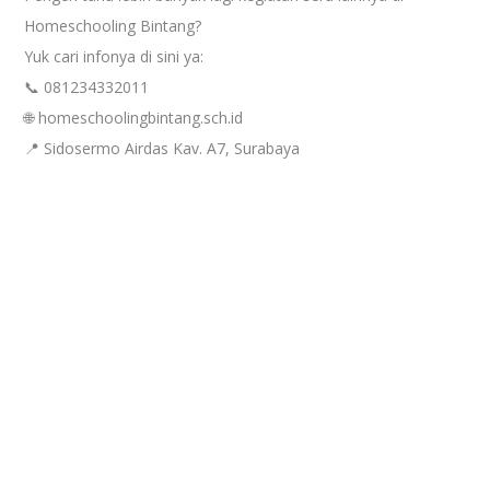
Homeschooling Bintang?
Yuk cari infonya di sini ya:
📞 081234332011
🌐 homeschoolingbintang.sch.id
📍 Sidosermo Airdas Kav. A7, Surabaya