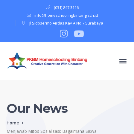
(031) 847 3116
info@homeschoolingbintang.sch.id
Jl Sidosermo Airdas Kav A No 7 Surabaya
Instagram
Profile
Youtube
Profile
Our News
Home
Menjawab Mitos Sosialisasi: Bagaimana Siswa