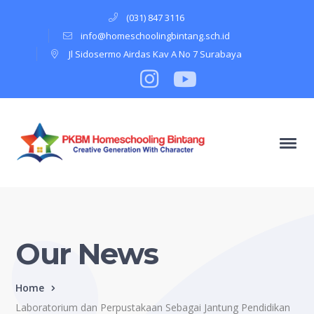
(031) 847 3116
info@homeschoolingbintang.sch.id
Jl Sidosermo Airdas Kav A No 7 Surabaya
Instagram
Profile
Youtube
Profile
Our News
Home
Laboratorium dan Perpustakaan Sebagai Jantung Pendidikan