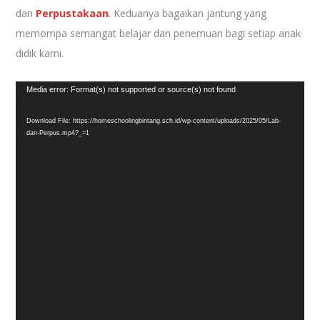
dan
Perpustakaan
. Keduanya bagaikan jantung yang
memompa semangat belajar dan penemuan bagi setiap anak
didik kami.
Video
Media error: Format(s) not supported or source(s) not found
Player
Download File: https://homeschoolingbintang.sch.id/wp-content/uploads/2025/05/Lab-
dan-Perpus.mp4?_=1