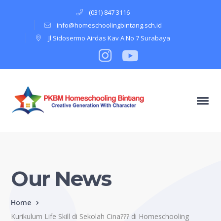
(031) 847 3116
info@homeschoolingbintang.sch.id
Jl Sidosermo Airdas Kav A No 7 Surabaya
Instagram
Profile
Youtube
Profile
Our News
Home
Kurikulum Life Skill di Sekolah Cina??? di Homeschooling