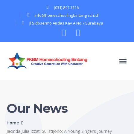
(031) 847 3116
info@homeschoolingbintang.sch.id
Jl Sidosermo Airdas Kav A No 7 Surabaya
Instagram
Youtube
Profile
Profile
Our News
Home
Jacinda Julia Izzati Sulistijono: A Young Singer’s Journey