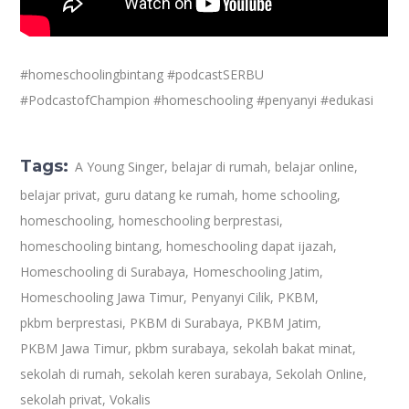
#homeschoolingbintang
#podcastSERBU
#PodcastofChampion
#homeschooling
#penyanyi
#edukasi
Tags:
A Young Singer
,
belajar di rumah
,
belajar online
,
belajar privat
,
guru datang ke rumah
,
home schooling
,
homeschooling
,
homeschooling berprestasi
,
homeschooling bintang
,
homeschooling dapat ijazah
,
Homeschooling di Surabaya
,
Homeschooling Jatim
,
Homeschooling Jawa Timur
,
Penyanyi Cilik
,
PKBM
,
pkbm berprestasi
,
PKBM di Surabaya
,
PKBM Jatim
,
PKBM Jawa Timur
,
pkbm surabaya
,
sekolah bakat minat
,
sekolah di rumah
,
sekolah keren surabaya
,
Sekolah Online
,
sekolah privat
,
Vokalis