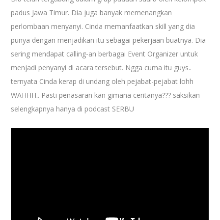
padus Jawa Timur. Dia juga banyak memenangkan
perlombaan menyanyi. Cinda memanfaatkan skill yang dia
punya dengan menjadikan itu sebagai pekerjaan buatnya. Dia
sering mendapat calling-an berbagai Event Organizer untuk
menjadi penyanyi di acara tersebut. Ngga cuma itu guys..
ternyata Cinda kerap di undang oleh pejabat-pejabat lohh
WAHHH.. Pasti penasaran kan gimana ceritanya??? saksikan
selengkapnya hanya di podcast SERBU