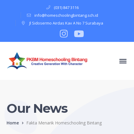
(031) 847 3116
info@homeschoolingbintang.sch.id
Jl Sidosermo Airdas Kav A No 7 Surabaya
Instagram
Profile
Youtube
Profile
Our News
Home
Fakta Menarik Homeschooling Bintang