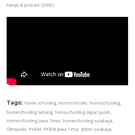
hanya di podcast SERBU
Tags:
home schooling
,
Homeschooler
,
homeschooling
,
homeschooling bintang
,
homeschooling dapat ijazah
,
Homeschooling Jawa Timur
,
homeschooling surabaya
,
Olimpiade
,
PKBM
,
PKBM Jawa Timur
,
pkbm surabaya
,