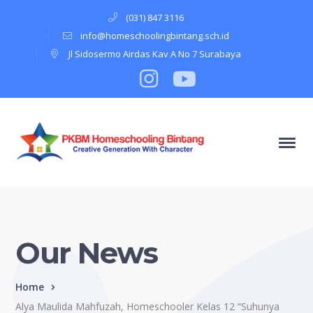
(031) 847 3116
info@homeschoolingbintang.sch.id
Jl Sidosermo Airdas Kav A No 7 Surabaya
Instagram
Profile
Youtube
Profile
Our News
Home
Alya Maulida Mahfuzah, Homeschooler Kelas 12 “Suhunya