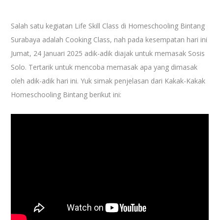
Salah satu kegiatan Life Skill Class di Homeschooling Bintang
Surabaya adalah Cooking Class, nah pada kesempatan hari ini
Jumat, 24 Januari 2025 adik-adik diajak untuk memasak Sosis
Solo. Tertarik untuk mencoba memasak apa yang dimasak
oleh adik-adik hari ini. Yuk simak penjelasan dari Kakak-Kakak
Homeschooling Bintang berikut ini: