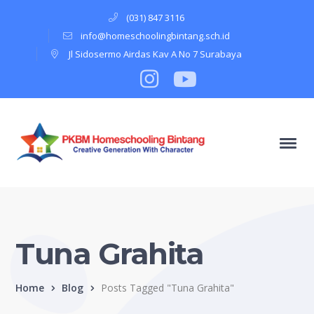
(031) 847 3116
info@homeschoolingbintang.sch.id
Jl Sidosermo Airdas Kav A No 7 Surabaya
Instagram
Profile
Youtube
Profile
Tuna Grahita
Home
Blog
Posts Tagged "Tuna Grahita"