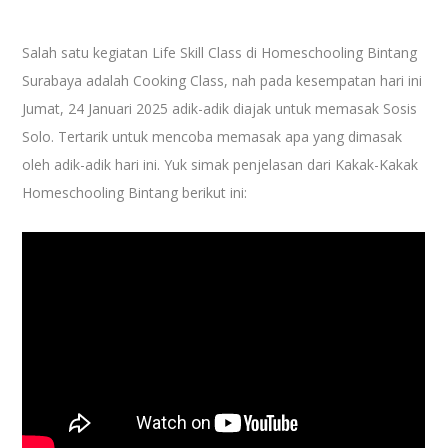
Salah satu kegiatan Life Skill Class di Homeschooling Bintang
Surabaya adalah Cooking Class, nah pada kesempatan hari ini
Jumat, 24 Januari 2025 adik-adik diajak untuk memasak Sosis
Solo. Tertarik untuk mencoba memasak apa yang dimasak
oleh adik-adik hari ini. Yuk simak penjelasan dari Kakak-Kakak
Homeschooling Bintang berikut ini: