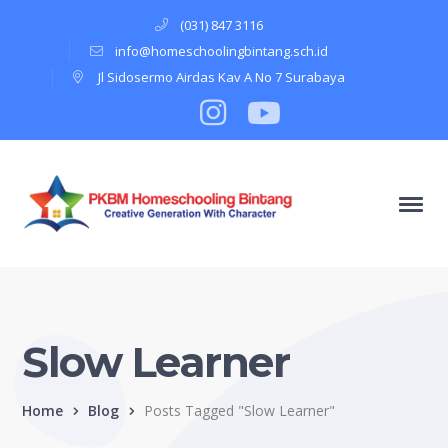
(031) 847 3116
info@homeschoolingbintang.sch.id
Jl Sidosermo Airdas Kav A No 7 Surabaya
Instagram
Profile
Youtube
Profile
Slow Learner
Home
Blog
Posts Tagged "Slow Learner"