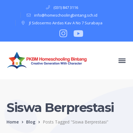
(031) 847 3116
info@homeschoolingbintang.sch.id
Jl Sidosermo Airdas Kav A No 7 Surabaya
Instagram
Profile
Youtube
Profile
Siswa Berprestasi
Home
Blog
Posts Tagged "Siswa Berprestasi"