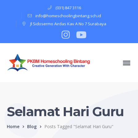
(031) 847 3116
info@homeschoolingbintang.sch.id
Jl Sidosermo Airdas Kav A No 7 Surabaya
Instagram
Profile
Youtube
Profile
Selamat Hari Guru
Home
Blog
Posts Tagged "Selamat Hari Guru"