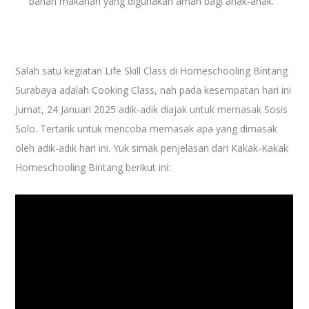
bahan makanan yang digunakan aman bagi anak-anak.
Salah satu kegiatan Life Skill Class di Homeschooling Bintang
Surabaya adalah Cooking Class, nah pada kesempatan hari ini
Jumat, 24 Januari 2025 adik-adik diajak untuk memasak Sosis
Solo. Tertarik untuk mencoba memasak apa yang dimasak
oleh adik-adik hari ini. Yuk simak penjelasan dari Kakak-Kakak
Homeschooling Bintang berikut ini: