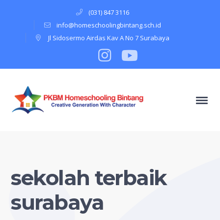
(031) 847 3116
info@homeschoolingbintang.sch.id
Jl Sidosermo Airdas Kav A No 7 Surabaya
Instagram
Profile
Youtube
Profile
sekolah terbaik
surabaya