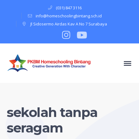
(031) 847 3116
info@homeschoolingbintang.sch.id
Jl Sidosermo Airdas Kav A No 7 Surabaya
Instagram
Profile
Youtube
Profile
sekolah tanpa
seragam