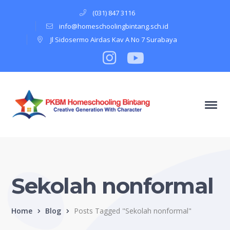
(031) 847 3116
info@homeschoolingbintang.sch.id
Jl Sidosermo Airdas Kav A No 7 Surabaya
Instagram
Profile
Youtube
Profile
Sekolah nonformal
Home
Blog
Posts Tagged "Sekolah nonformal"