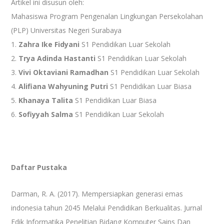
Artikel ini disusun oleh:
Mahasiswa Program Pengenalan Lingkungan Persekolahan
(PLP) Universitas Negeri Surabaya
1.
Zahra Ike Fidyani
S1 Pendidikan Luar Sekolah
2.
Trya Adinda Hastanti
S1 Pendidikan Luar Sekolah
3.
Vivi Oktaviani Ramadhan
S1 Pendidikan Luar Sekolah
4.
Alifiana Wahyuning Putri
S1 Pendidikan Luar Biasa
5.
Khanaya Talita
S1 Pendidikan Luar Biasa
6.
Sofiyyah Salma
S1 Pendidikan Luar Sekolah
Daftar Pustaka
Darman, R. A. (2017). Mempersiapkan generasi emas
indonesia tahun 2045 Melalui Pendidikan Berkualitas. Jurnal
Edik Informatika Penelitian Bidang Komputer Sains Dan