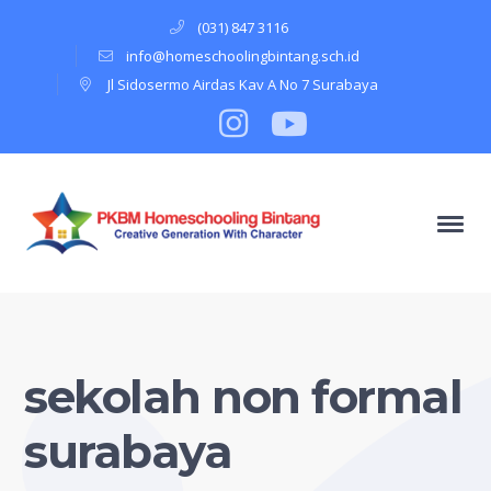
(031) 847 3116
info@homeschoolingbintang.sch.id
Jl Sidosermo Airdas Kav A No 7 Surabaya
Instagram
Profile
Youtube
Profile
sekolah non formal
surabaya