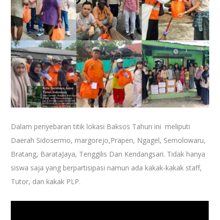
Dalam penyebaran titik lokasi Baksos Tahun ini meliputi
Daerah Sidosermo, margorejo,Prapen, Ngagel, Semolowaru,
Bratang, BarataJaya, Tenggilis Dan Kendangsari. Tidak hanya
siswa saja yang berpartisipasi namun ada kakak-kakak staff,
Tutor, dan kakak PLP.