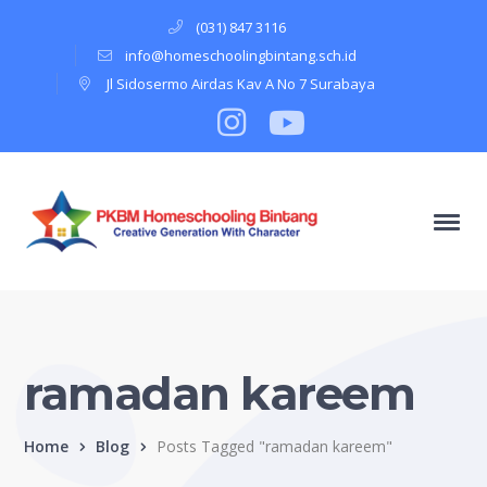
(031) 847 3116
info@homeschoolingbintang.sch.id
Jl Sidosermo Airdas Kav A No 7 Surabaya
Instagram
Profile
Youtube
Profile
ramadan kareem
Home
Blog
Posts Tagged "ramadan kareem"