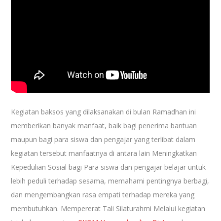
Kegiatan baksos yang dilaksanakan di bulan Ramadhan ini
memberikan banyak manfaat, baik bagi penerima bantuan
maupun bagi para siswa dan pengajar yang terlibat dalam
kegiatan tersebut manfaatnya di antara lain Meningkatkan
Kepedulian Sosial bagi Para siswa dan pengajar belajar untuk
lebih peduli terhadap sesama, memahami pentingnya berbagi,
dan mengembangkan rasa empati terhadap mereka yang
membutuhkan. Mempererat Tali Silaturahmi Melalui kegiatan