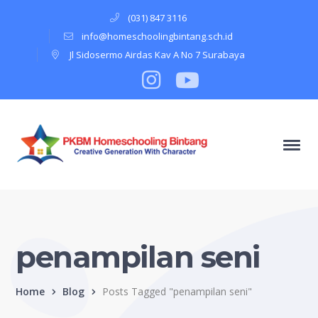
(031) 847 3116
info@homeschoolingbintang.sch.id
Jl Sidosermo Airdas Kav A No 7 Surabaya
Instagram
Profile
Youtube
Profile
penampilan seni
Home
Blog
Posts Tagged "penampilan seni"