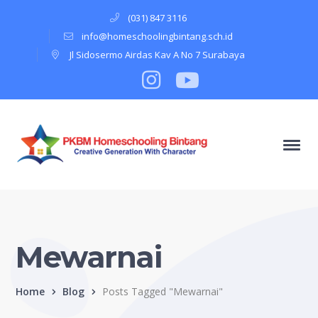
(031) 847 3116
info@homeschoolingbintang.sch.id
Jl Sidosermo Airdas Kav A No 7 Surabaya
Instagram
Profile
Youtube
Profile
Mewarnai
Home
Blog
Posts Tagged "Mewarnai"