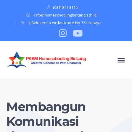
(031) 847 3116
info@homeschoolingbintang.sch.id
Jl Sidosermo Airdas Kav A No 7 Surabaya
Instagram
Profile
Youtube
Profile
Membangun
Komunikasi