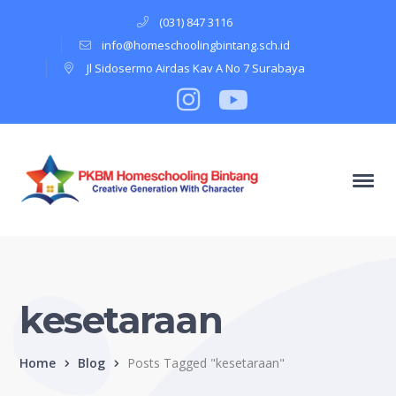
(031) 847 3116
info@homeschoolingbintang.sch.id
Jl Sidosermo Airdas Kav A No 7 Surabaya
Instagram
Profile
Youtube
Profile
kesetaraan
Home
Blog
Posts Tagged "kesetaraan"