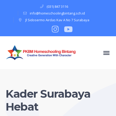
(031) 847 3116
info@homeschoolingbintang.sch.id
Jl Sidosermo Airdas Kav A No 7 Surabaya
Instagram
Profile
Youtube
Profile
Kader Surabaya
Hebat