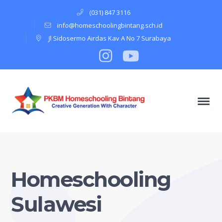
(031) 847 3116
info@homeschoolingbintang.sch.id
Jl Sidosermo Airdas Kav A No 7 Surabaya
Instagram
Profile
Youtube
Profile
Homeschooling
Sulawesi