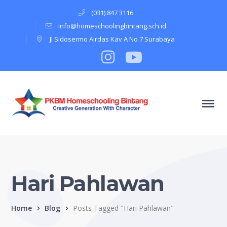
(031) 847 3116
info@homeschoolingbintang.sch.id
Jl Sidosermo Airdas Kav A No 7 Surabaya
Instagram
Profile
Youtube
Profile
Hari Pahlawan
Home
Blog
Posts Tagged "Hari Pahlawan"