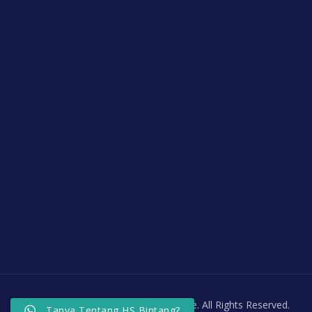
PKBM Homeschooling Bintang Theme. All Rights Reserved.
Tanya Tentang HS Bintang?