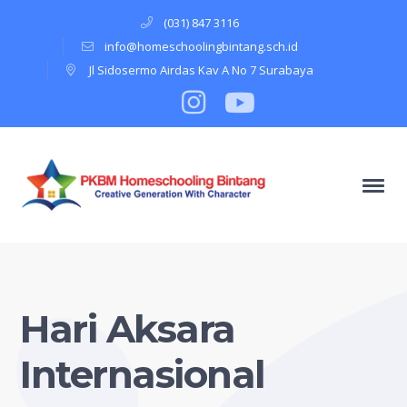
(031) 847 3116
info@homeschoolingbintang.sch.id
Jl Sidosermo Airdas Kav A No 7 Surabaya
Instagram
Profile
Youtube
Profile
Hari Aksara
Internasional