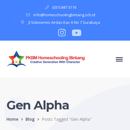
(031) 847 3116
info@homeschoolingbintang.sch.id
Jl Sidosermo Airdas Kav A No 7 Surabaya
Instagram
Profile
Youtube
Profile
Gen Alpha
Home
Blog
Posts Tagged "Gen Alpha"