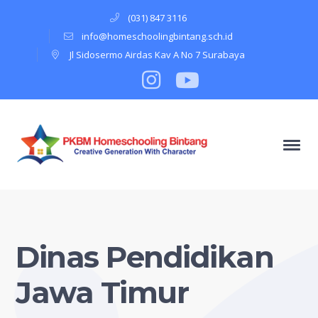
(031) 847 3116
info@homeschoolingbintang.sch.id
Jl Sidosermo Airdas Kav A No 7 Surabaya
Instagram
Profile
Youtube
Profile
Dinas Pendidikan
Jawa Timur