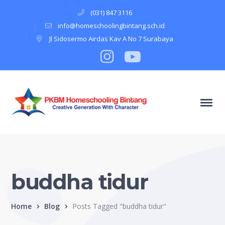
(031) 847 3116
info@homeschoolingbintang.sch.id
Jl Sidosermo Airdas Kav A No 7 Surabaya
Instagram
Profile
Youtube
Profile
buddha tidur
Home
Blog
Posts Tagged "buddha tidur"