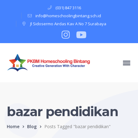
(031) 847 3116
info@homeschoolingbintang.sch.id
Jl Sidosermo Airdas Kav A No 7 Surabaya
Instagram
Profile
Youtube
Profile
bazar pendidikan
Home
Blog
Posts Tagged "bazar pendidikan"