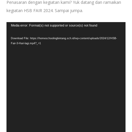
Penasaran dengan kegiatan kami? Yuk datang dan ramaikan
kegiatan HSB FAIR 2024. Sampai jumpa.
Video
Media error: Format(s) not supported or source(s) not found
Player
Download File: https://homeschoolingbintang.sch.id/wp-content/uploads/2024/12/HSB-
Fair-3-Hari-lagi.mp4?_=1