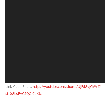
Link Video Short:
https://youtube.com/shorts/UJEdGvjCkW4?
si=0GLsEAC5QQlCsz3x